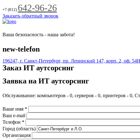
Jump to Navigation
642-96-26
+7 (812)
Заказать обратный звонок
Ваша безопасность - наша забота!
new-telefon
196247, г. Санкт-Петербург, пр. Ленинский 147, корп. 2, оф. 54
Заказ ИТ аутсорсинг
Заявка на ИТ аутсорсинг
Обслуживание: компьютеров - 0, серверов - 0, принтеров - 0, Ст
Ваше имя
*
Ваш e-mail
Телефон
*
Город (область)
Организация