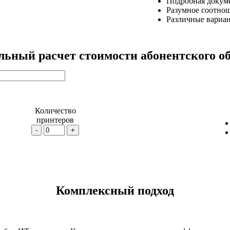
Подробная докуме
Разумное соотнош
Различные вариан
льный расчет стоимости абонентского о
Количество
принтеров
-
+
Комплексный подход