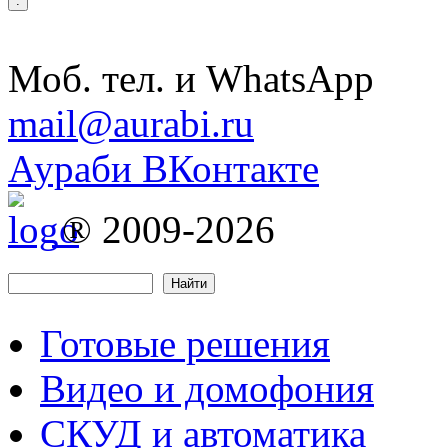
+7 (964) 342-96-26
Моб. тел. и WhatsApp
mail@aurabi.ru
Аураби ВКонтакте
® 2009-2026
Форма поиска
Найти
Готовые решения
Видео и домофония
СКУД и автоматика